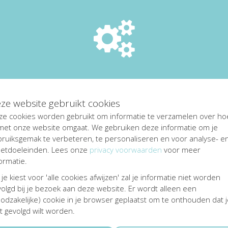
r worden geüpload op Stichting Vrienden van Medisch Spectrum Twe
chten van derde partijen op dat materiaal. De actiestarter, deelne
van derden wegens het schenden van auteursrechten.
fwikkeling van transacties via deze website. Over transacties wor
Kentaa zijn niet aansprakelijk voor de dienstverlening van Mollie 
.
ze website gebruikt cookies
ze cookies worden gebruikt om informatie te verzamelen over ho
 met onze website omgaat. We gebruiken deze informatie om je
ns (“persoonsgegevens”) in de elektronische correspondentie met
bruiksgemak te verbeteren, te personaliseren en voor analyse- e
disch Spectrum Twente en Kentaa met de grootst mogelijke zorgvu
etdoeleinden. Lees onze
privacy voorwaarden
voor meer
 de bepalingen van de Algemene Verordening Gegevensbeschermin
ormatie.
um Twente geldt te allen tijde als 'verwerkingsverantwoordelijke' 
an Medisch Spectrum Twente en Kentaa krijgen volledig inzicht in
 je kiest voor 'alle cookies afwijzen' zal je informatie niet worden
rienden van Medisch Spectrum Twente daartoe verplicht is op grond 
olgd bij je bezoek aan deze website. Er wordt alleen een
een actiepagina start, inlogt via een social media profiel of e-m
odzakelijke) cookie in je browser geplaatst om te onthouden dat 
rum Twente en Kentaa en gebruiken uw gegevens ter ondersteuning
t gevolgd wilt worden.
nementen, het verwerken van donaties en om u te informeren ove