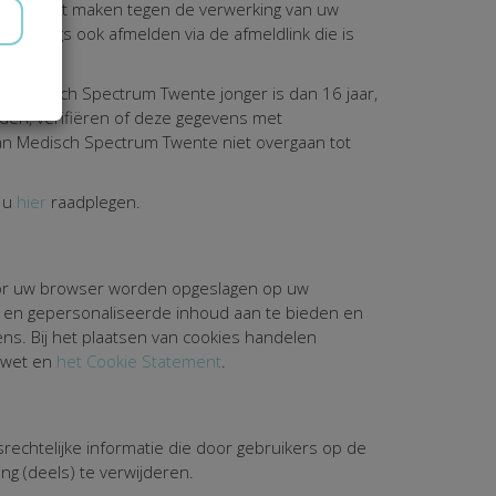
zwaar wilt maken tegen de verwerking van uw
mailings ook afmelden via de afmeldlink die is
an Medisch Spectrum Twente jonger is dan 16 jaar,
den, verifiëren of deze gegevens met
van Medisch Spectrum Twente niet overgaan tot
t u
hier
raadplegen.
door uw browser worden opgeslagen op uw
k en gepersonaliseerde inhoud aan te bieden en
ens. Bij het plaatsen van cookies handelen
ewet en
het Cookie Statement
.
echtelijke informatie die door gebruikers op de
g (deels) te verwijderen.