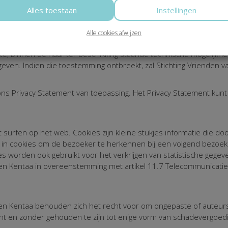
g Vrienden van Medisch Spectrum Twente wenst te ontvangen of be
Alles toestaan
Instellingen
tingVriendenvanMST@mst.nl. U kunt zich voor nieuwsbrieven en e-
Alle cookies afwijzen
 persoonsgegevens achterlaat op de website Stichting Vrienden v
te, binnen de haar ter beschikking staande technische mogelijkhe
geven. Indien die toestemming ontbreekt, zal Stichting Vrienden 
ons Privacy Statement van toepassing. Het Privacy Statement kun
surfen op het web. Cookies zijn kleine stukjes informatie die 
e in cookies om de bezoeker te herkennen bij een volgend bezoe
s worden ook gebruikt voor het verkrijgen van statistische gegev
en Kentaa in overeenstemming met artikel 11.7 Telecommunicati
n Kentaa behouden zich het recht voor om ongepaste of auteursr
ht en zonder gehouden te zijn tot enige vorm van schadevergoedin