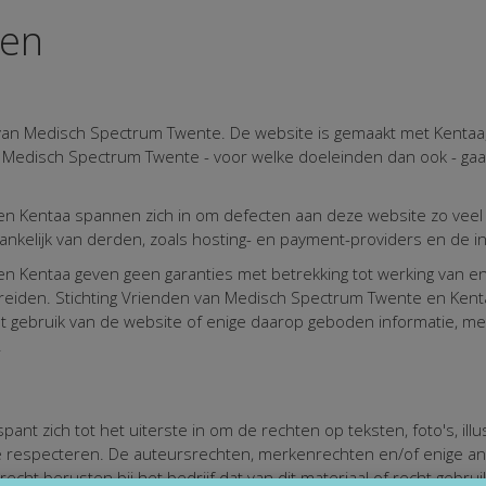
den
van Medisch Spectrum Twente. De website is gemaakt met Kentaa,
van Medisch Spectrum Twente - voor welke doeleinden dan ook - 
n Kentaa spannen zich in om defecten aan deze website zo veel m
ankelijk van derden, zoals hosting- en payment-providers en de in
n Kentaa geven geen garanties met betrekking tot werking van en
e breiden. Stichting Vrienden van Medisch Spectrum Twente en Kentaa
et gebruik van de website of enige daarop geboden informatie, met
.
t zich tot het uiterste in om de rechten op teksten, foto's, illust
e respecteren. De auteursrechten, merkenrechten en/of enige an
t berusten bij het bedrijf dat van dit materiaal of recht gebruik m