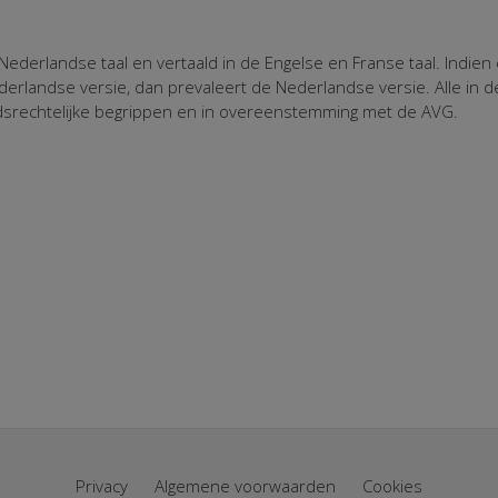
derlandse taal en vertaald in de Engelse en Franse taal. Indien 
erlandse versie, dan prevaleert de Nederlandse versie. Alle i
srechtelijke begrippen en in overeenstemming met de AVG.
ctrum Twente Postbu
schede 053-48
Privacy
Algemene voorwaarden
Cookies