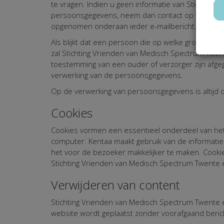
te vragen. Indien u geen informatie van Stichtin
persoonsgegevens, neem dan contact op via: Stich
opgenomen onderaan ieder e-mailbericht.
Als blijkt dat een persoon die op welke grond ook
zal Stichting Vrienden van Medisch Spectrum Twen
toestemming van een ouder of verzorger zijn afge
verwerking van de persoonsgegevens.
Op de verwerking van persoonsgegevens is altijd 
Cookies
Cookies vormen een essentieel onderdeel van het 
computer. Kentaa maakt gebruik van de informati
het voor de bezoeker makkelijker te maken. Cookie
Stichting Vrienden van Medisch Spectrum Twente 
Verwijderen van content
Stichting Vrienden van Medisch Spectrum Twente e
website wordt geplaatst zonder voorafgaand beric