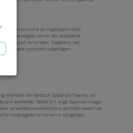
je
sieke, technische en organisatorische
n een beveiligde server die uitsluitend
rden encrypted verzonden. Gegevens van
n in beveiligde systemen opgeslagen.
ereiken.
ting Vrienden van Medisch Spectrum Twente, via
itcard-aanbieder. Mollie B.V. krijgt daarmee inzage
V. een verwerkersovereenkomst gesloten waarin de
sche maatregelen te nemen is vastgelegd.