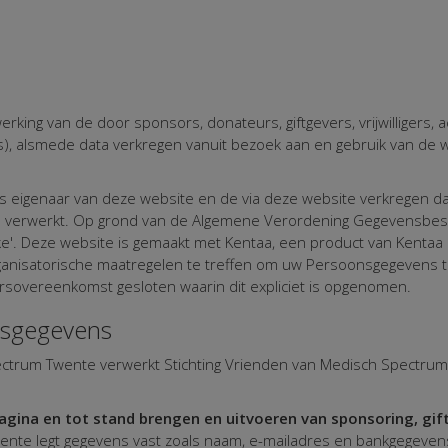
rking van de door sponsors, donateurs, giftgevers, vrijwilligers, 
s), alsmede data verkregen vanuit bezoek aan en gebruik van de 
s eigenaar van deze website en de via deze website verkregen da
 verwerkt. Op grond van de Algemene Verordening Gegevensbesch
'. Deze website is gemaakt met Kentaa, een product van Kentaa B
rganisatorische maatregelen te treffen om uw Persoonsgegevens 
overeenkomst gesloten waarin dit expliciet is opgenomen.
nsgegevens
pectrum Twente verwerkt Stichting Vrienden van Medisch Spectr
gina en tot stand brengen en uitvoeren van sponsoring, gif
nte legt gegevens vast zoals naam, e-mailadres en bankgegevens,