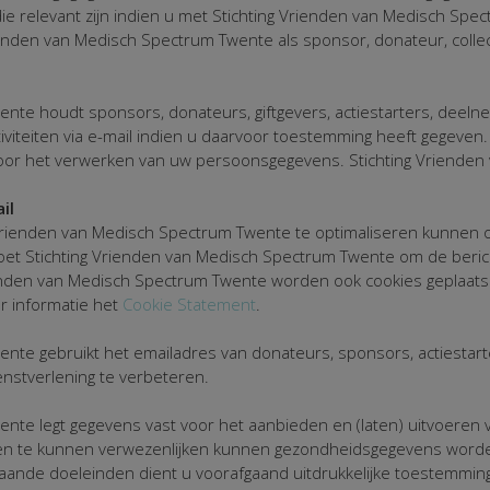
 relevant zijn indien u met Stichting Vrienden van Medisch Spect
rienden van Medisch Spectrum Twente als sponsor, donateur, collec
te houdt sponsors, donateurs, giftgevers, actiestarters, deelneme
viteiten via e-mail indien u daarvoor toestemming heeft gegeven
 voor het verwerken van uw persoonsgegevens. Stichting Vrienden
il
rienden van Medisch Spectrum Twente te optimaliseren kunnen ope
oet Stichting Vrienden van Medisch Spectrum Twente om de berich
enden van Medisch Spectrum Twente worden ook cookies geplaats
r informatie het
Cookie Statement
.
ente gebruikt het emailadres van donateurs, sponsors, actiestar
nstverlening te verbeteren.
ente legt gegevens vast voor het aanbieden en (laten) uitvoeren
en te kunnen verwezenlijken kunnen gezondheidsgegevens worde
nde doeleinden dient u voorafgaand uitdrukkelijke toestemming 