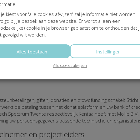
ormatie.
 je kiest voor 'alle cookies afwijzen' zal je informatie niet worden
evens
olgd bij je bezoek aan deze website. Er wordt alleen een
odzakelijke) cookie in je browser geplaatst om te onthouden dat 
ft Stichting Vrienden van Medisch Spectrum Twente passende fy
t gevolgd wilt worden.
maakt Stichting Vrienden van Medisch Spectrum Twente gebruik va
d zijn. Eventuele gegevens die u op online formulieren invult wo
laties, vrijwilligers, vrienden en andere belangstellenden worde
Alles toestaan
Instellingen
gegevens
Alle cookies afwijzen
lijk is om de in dit Privacy Statement genoemde doeleinden te b
teunbetalingen, giften, donaties en crowdfunding schakelt Stich
verwerkt de betaling tussen het donatieplatform en uw bank of cred
isch Spectrum Twente respectievelijk Kentaa heeft met Mollie B.
erming uw persoonsgegevens passende technische en organisatori
eelnemer en projectleiders