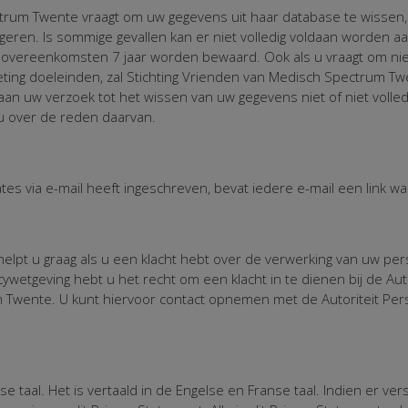
ectrum Twente vraagt om uw gegevens uit haar database te wissen,
geren. Is sommige gevallen kan er niet volledig voldaan worden a
at overeenkomsten 7 jaar worden bewaard. Ook als u vraagt om ni
ing doeleinden, zal Stichting Vrienden van Medisch Spectrum
aan uw verzoek tot het wissen van uw gegevens niet of niet voll
u over de reden daarvan.
ates via e-mail heeft ingeschreven, bevat iedere e-mail een link w
elpt u graag als u een klacht hebt over de verwerking van uw pe
wetgeving hebt u het recht om een klacht in te dienen bij de Au
 Twente. U kunt hiervoor contact opnemen met de Autoriteit Per
e taal. Het is vertaald in de Engelse en Franse taal. Indien er ver