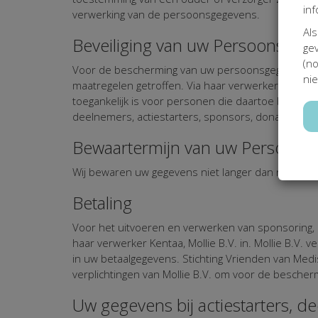
inf
verwerking van de persoonsgegevens.
Als
Beveiliging van uw Persoonsgeg
gev
(no
Voor de bescherming van uw persoonsgegevens hee
nie
maatregelen getroffen. Via haar verwerker Kentaa 
toegankelijk is voor personen die daartoe bevoeg
deelnemers, actiestarters, sponsors, donateurs, re
Bewaartermijn van uw Persoons
Wij bewaren uw gegevens niet langer dan noodzake
Betaling
Voor het uitvoeren en verwerken van sponsoring, s
haar verwerker Kentaa, Mollie B.V. in. Mollie B.V. 
in uw betaalgegevens. Stichting Vrienden van Med
verplichtingen van Mollie B.V. om voor de besch
Uw gegevens bij actiestarters, d