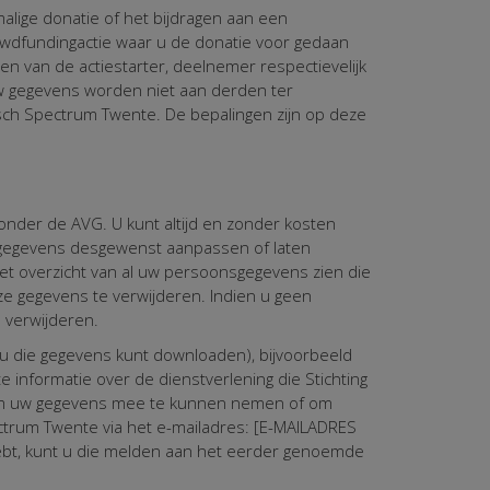
alige donatie of het bijdragen aan een
crowdfundingactie waar u de donatie voor gedaan
n van de actiestarter, deelnemer respectievelijk
w gegevens worden niet aan derden ter
sch Spectrum Twente. De bepalingen zijn op deze
nder de AVG. U kunt altijd en zonder kosten
e gegevens desgewenst aanpassen of laten
 het overzicht van al uw persoonsgegevens zien die
e gegevens te verwijderen. Indien u geen
 verwijderen.
u die gegevens kunt downloaden), bijvoorbeeld
informatie over de dienstverlening die Stichting
k om uw gegevens mee te kunnen nemen of om
trum Twente via het e-mailadres: [E-MAILADRES
bt, kunt u die melden aan het eerder genoemde