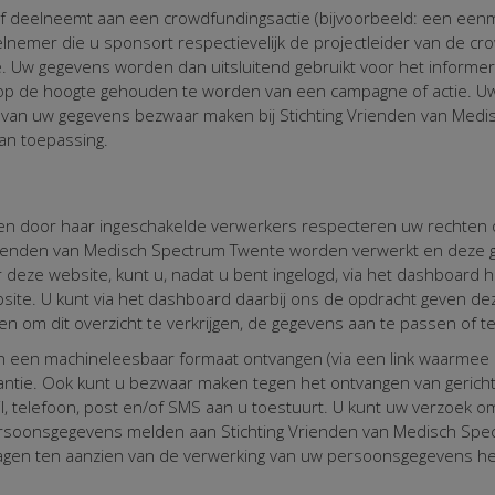
of deelneemt aan een crowdfundingsactie (bijvoorbeeld: een eenm
deelnemer die u sponsort respectievelijk de projectleider van de 
. Uw gegevens worden dan uitsluitend gebruikt voor het informere
m op de hoogte gehouden te worden van een campagne of actie. U
g van uw gegevens bezwaar maken bij Stichting Vrienden van Medi
an toepassing.
en door haar ingeschakelde verwerkers respecteren uw rechten o
ng Vrienden van Medisch Spectrum Twente worden verwerkt en dez
r deze website, kunt u, nadat u bent ingelogd, via het dashboard
ite. U kunt via het dashboard daarbij ons de opdracht geven dez
n om dit overzicht te verkrijgen, de gegevens aan te passen of te
n een machineleesbaar formaat ontvangen (via een link waarmee 
ntie. Ook kunt u bezwaar maken tegen het ontvangen van gerichte 
l, telefoon, post en/of SMS aan u toestuurt. U kunt uw verzoe
rsoonsgegevens melden aan Stichting Vrienden van Medisch Spec
en ten aanzien van de verwerking van uw persoonsgegevens he